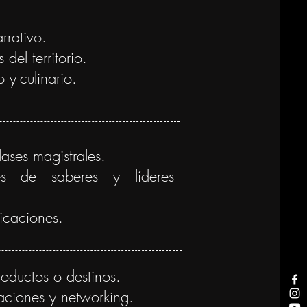
rrativo.
del territorio.
o y
culinario.
lases magistrales.
res de saberes y líderes
icaciones.
oductos o destinos.
taciones y networking.