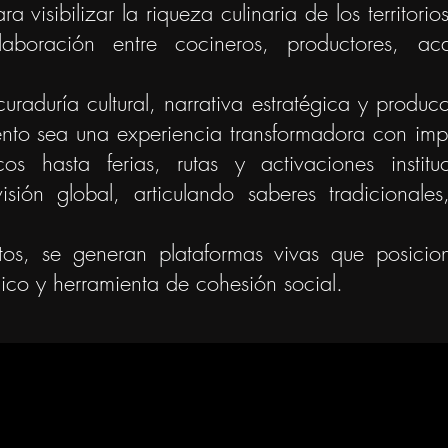
 visibilizar la riqueza culinaria de los territorios,
boración entre cocineros, productores, aca
aduría cultural, narrativa estratégica y producci
to sea una experiencia transformadora con impa
os hasta ferias, rutas y activaciones institu
y visión global, articulando saberes tradicionale
os, se generan plataformas vivas que posici
co y herramienta de cohesión social.