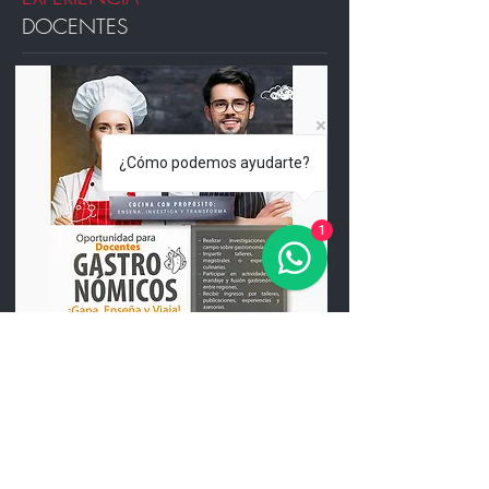
DOCENTES
¿Cómo podemos ayudarte?
1
Esta es tu oportunidad de formar parte
de un proyecto nacional e
internacional que transforma la